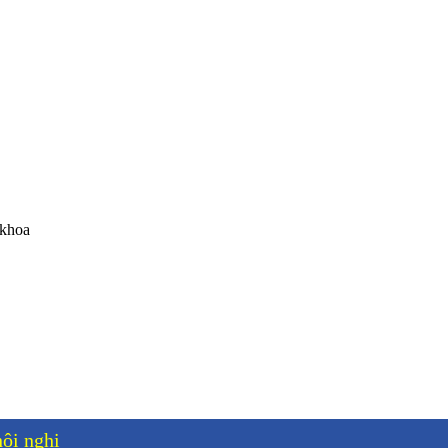
 khoa
ội nghị