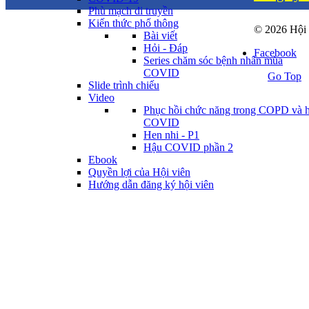
Phù mạch di truyền
Kiến thức phổ thông
© 2026 Hội
Bài viết
Hỏi - Đáp
Facebook
Series chăm sóc bệnh nhân mùa
COVID
Go Top
Slide trình chiếu
Video
Phục hồi chức năng trong COPD và 
COVID
Hen nhi - P1
Hậu COVID phần 2
Ebook
Quyền lợi của Hội viên
Hướng dẫn đăng ký hội viên