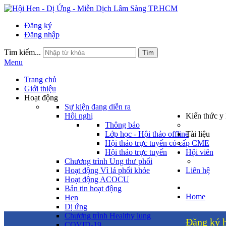
Đăng ký
Đăng nhập
Tìm kiếm...
Tìm
Menu
Trang chủ
Giới thiệu
Hoạt động
Sự kiện đang diễn ra
Hội nghị
Kiến thức y
Thông báo
Lớp học - Hội thảo offline
Tài liệu
Hội thảo trực tuyến có cấp CME
Hội thảo trực tuyến
Hội viên
Chương trình Ung thư phổi
Hoạt động Vì lá phổi khỏe
Liên hệ
Hoạt động ACOCU
Bản tin hoạt động
Home
Hen
Dị ứng
Chương trình Healthy lung
Đăng ký h
COVID-19