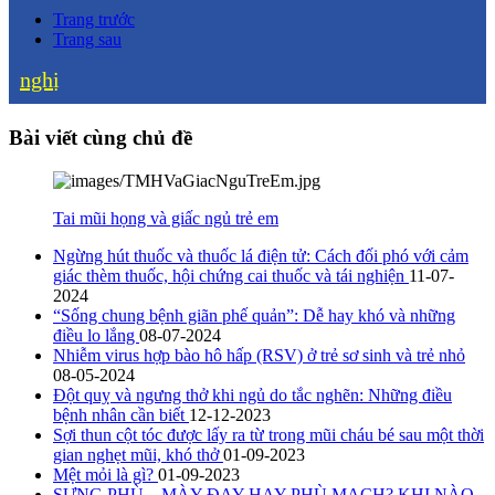
Trang trước
Trang sau
nghị
Bài viết cùng chủ đề
Tai mũi họng và giấc ngủ trẻ em
Ngừng hút thuốc và thuốc lá điện tử: Cách đối phó với cảm
giác thèm thuốc, hội chứng cai thuốc và tái nghiện
11-07-
2024
“Sống chung bệnh giãn phế quản”: Dễ hay khó và những
điều lo lắng
08-07-2024
Nhiễm virus hợp bào hô hấp (RSV) ở trẻ sơ sinh và trẻ nhỏ
08-05-2024
Đột quỵ và ngưng thở khi ngủ do tắc nghẽn: Những điều
bệnh nhân cần biết
12-12-2023
Sợi thun cột tóc được lấy ra từ trong mũi cháu bé sau một thời
gian nghẹt mũi, khó thở
01-09-2023
Mệt mỏi là gì?
01-09-2023
SƯNG PHÙ – MÀY ĐAY HAY PHÙ MẠCH? KHI NÀO