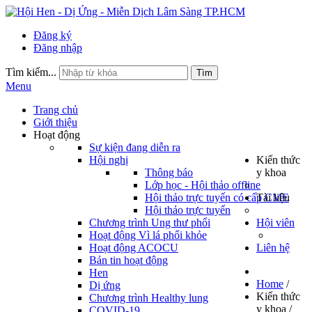
Đăng ký
Đăng nhập
Tìm kiếm...
Tìm
Menu
Trang chủ
Giới thiệu
Hoạt động
Sự kiện đang diễn ra
Hội nghị
Kiến thức
Thông báo
y khoa
Lớp học - Hội thảo offline
Hội thảo trực tuyến có cấp CME
Tài liệu
Hội thảo trực tuyến
Chương trình Ung thư phổi
Hội viên
Hoạt động Vì lá phổi khỏe
Hoạt động ACOCU
Liên hệ
Bản tin hoạt động
Hen
Home
/
Dị ứng
Kiến thức
Chương trình Healthy lung
y khoa
/
COVID-19