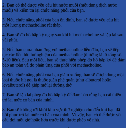
2. Bạn có thể được yêu cầu hít nước muối (một dung dịch nước
muối) và kiểm tra lại chức năng phổi của bạn.
3. Nếu chức năng phổi của bạn ổn định, bạn sẽ được yêu cầu hít
một lượng methacholine rất thấp.
4. Bạn sẽ đo hô hấp ký ngay sau khi hít methacholine và lặp lại sau
vài phút.
5. Nếu bạn chưa phản ứng với methacholine liều đầu, bạn sẽ tiếp
tục các liều hít thử nghiệm của methacholine (thường là từ tổng số
5-10 liều). Sau mỗi liều, bạn sẽ thực hiện phép đo hô hấp ký để đảm
bảo an toàn và đo phản ứng của phổi với methacholine.
6. Nếu chức năng phổi của bạn giảm xuống, bạn sẽ được dùng một
loại thuốc hít gọi là thuốc giãn phế quản (như albuterol hoặc
levalbuterol) để giúp mở lại đường thở.
7. Bạn sẽ lặp lại phép đo hô hấp ký để đảm bảo rằng bạn cải thiện
trở lại mức cơ bản của mình.
8. Bạn sẽ không rời khỏi khu vực thử nghiệm cho đến khi bạn đã
hồi phục trở lại mức cơ bản của mình. Vì vậy, bạn có thể được yêu
cầu đợi một giờ hoặc hơn trước khi được phép về nhà.