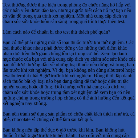
Test thường được thực hiện trong phòng đo chức năng hô hấp với
các nhân viên được đào tạo, những người biết cách hỗ trợ bạn nếu
có vấn đề trong quá trình xét nghiệm. Một nhà cung cấp dịch vụ
chăm sóc sức khỏe luôn sẵn sàng trong quá trình thực hiện test.
Làm cách nào để chuẩn bị cho test thử thách phế quản?
Bạn có thể phải ngừng một số loại thuốc trước khi thử nghiệm. Các
loại thuốc khác nhau phải được dừng vào những thời điểm khác
nhau dựa trên thời gian chúng tồn tại trong cơ thể. Xem lại danh
mục thuốc của bạn với nhà cung cấp dịch vụ chăm sóc sức khỏe của
bạn để được hướng dẫn về những loại thuốc nên dừng và trong bao
lâu trước khi xét nghiệm. Ví dụ, bạn không nên dùng albuterol hoặc
levalbuterol ít nhất 8 giờ trước khi xét nghiệm. Đồng thời, lập danh
sách thuốc bất kỳ loại nào bạn đang dùng để thở hoặc điều trị tắc
nghẽn xoang hoặc dị ứng. Đối chứng với nhà cung cấp dịch vụ
chăm sóc sức khỏe hoặc trung tâm xét nghiệm để xem bạn có nên
ngừng chúng trong trường hợp chúng có thể ảnh hưởng đến kết quả
xét nghiệm hay không.
Bạn nên tránh sử dụng sản phẩm có chứa chất kích thích như trà, cà
phê, chocolate vì chúng có thể làm sai kết quả.
Bạn không nên tập thể dục 6 giờ trước khi làm. Bạn không hút
thuốc ít nhất 6 giờ trước khi tiến hành. Trao đổi với nhà cung cấp