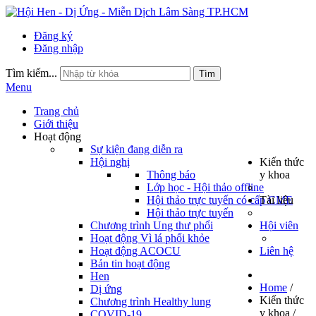
Đăng ký
Đăng nhập
Tìm kiếm...
Tìm
Menu
Trang chủ
Giới thiệu
Hoạt động
Sự kiện đang diễn ra
Hội nghị
Kiến thức
Thông báo
y khoa
Lớp học - Hội thảo offline
Hội thảo trực tuyến có cấp CME
Tài liệu
Hội thảo trực tuyến
Chương trình Ung thư phổi
Hội viên
Hoạt động Vì lá phổi khỏe
Hoạt động ACOCU
Liên hệ
Bản tin hoạt động
Hen
Home
/
Dị ứng
Kiến thức
Chương trình Healthy lung
y khoa
/
COVID-19