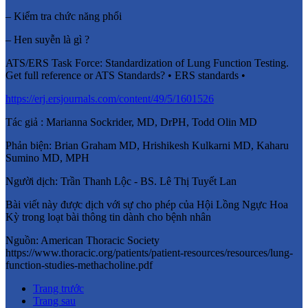
– Kiểm tra chức năng phổi
– Hen suyễn là gì ?
ATS/ERS Task Force: Standardization of Lung Function Testing.
Get full reference or ATS Standards? • ERS standards •
https://erj.ersjournals.com/content/49/5/1601526
Tác giả : Marianna Sockrider, MD, DrPH, Todd Olin MD
Phản biện: Brian Graham MD, Hrishikesh Kulkarni MD, Kaharu
Sumino MD, MPH
Người dịch: Trần Thanh Lộc - BS. Lê Thị Tuyết Lan
Bài viết này được dịch với sự cho phép của Hội Lồng Ngực Hoa
Kỳ trong loạt bài thông tin dành cho bệnh nhân
Nguồn: American Thoracic Society
https://www.thoracic.org/patients/patient-resources/resources/lung-
function-studies-methacholine.pdf
Trang trước
Trang sau