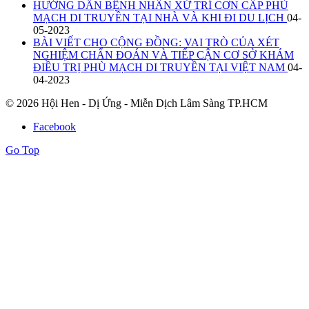
HƯỚNG DẪN BỆNH NHÂN XỬ TRÍ CƠN CẤP PHÙ
MẠCH DI TRUYỀN TẠI NHÀ VÀ KHI ĐI DU LỊCH
04-
05-2023
BÀI VIẾT CHO CỘNG ĐỒNG: VAI TRÒ CỦA XÉT
NGHIỆM CHẨN ĐOÁN VÀ TIẾP CẬN CƠ SỞ KHÁM
ĐIỀU TRỊ PHÙ MẠCH DI TRUYỀN TẠI VIỆT NAM
04-
04-2023
© 2026 Hội Hen - Dị Ứng - Miễn Dịch Lâm Sàng TP.HCM
Facebook
Go Top