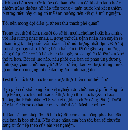
dịch vụ chăm sóc sức khỏe của bạn nếu bạn đã bị cảm lạnh hoặc
nhiễm trùng đường hô hấp trên trong 4 tuần trước khi xét nghiệm.
Những điều này cũng có thể ảnh hưởng đến kết quả thử nghiệm.
Tôi nên mong đợi điều gì từ test thử thách phế quản?
Trong test thử thách, người đo sẽ hít methacholine hoặc histamine
với liều lượng khác nhau. Đường thở của bệnh nhân hen suyễn sẽ
phản ứng khi tiếp xúc với hóa chất ở một lượng nhất định. Đường
thở càng nhạy cảm, lượng hóa chất cần thiết để gây ra phản ứng
càng thấp. Các cơ hô hấp bị co lại, gây ra tắc nghẽn khiến bạn khó
thở ra hơn. Bất cứ lúc nào, nếu phổi của bạn có phản ứng dương
tính (suy giảm chức năng từ 20% trở lên), bạn sẽ được dùng thuốc
giãn phế quản dạng hít để đảo ngược tình trạng đó.
Test thử thách Methacholine được thực hiện như thế nào?
Bạn phải có khả năng làm xét nghiệm đo chức năng phổi bằng hô
hấp kế một cách chính xác để thực hiện thử thách. (Xem Loạt
Thông tin Bệnh nhân ATS về xét nghiệm chức năng Phổi). Dưới
đây là các bước cơ bản cho test thử thách Methacholine:
1. Bạn sẽ làm phép đo hô hấp ký để xem chức năng phổi ban đầu
của bạn là bao nhiêu. Nếu chức năng của bạn tốt, bạn sẽ chuyển
sang bước tiếp theo của bài xét nghiệm.