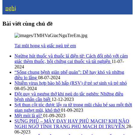
nghị
Bài viết cùng chủ đề
Tai mũi họng và giấc ngủ trẻ em
Ngừng hút thuốc và thuốc lá điện tử: Cách đối phó với cảm
giác thèm thuốc, hội chứng cai thuốc và tái nghiện
11-07-
2024
“Sống chung bệnh giãn phế quản”: Dễ hay khó và những
điều lo lắng
08-07-2024
Nhiễm virus hợp bào hô hấp (RSV) ở trẻ sơ sinh và trẻ nhỏ
08-05-2024
Đột quỵ và ngưng thở khi ngủ do tắc nghẽn: Những điều
bệnh nhân cần biết
12-12-2023
Sợi thun cột tóc được lấy ra từ trong mũi cháu bé sau một thời
gian nghẹt mũi, khó thở
01-09-2023
Mệt mỏi là gì?
01-09-2023
SƯNG PHÙ – MÀY ĐAY HAY PHÙ MẠCH? KHI NÀO
NGHI NGỜ TÌNH TRẠNG PHÙ MẠCH DI TRUYỀN
28-
06-2023