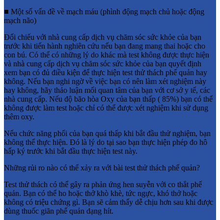
■ Một số vấn đề về mạch máu (phình động mạch chủ hoặc động
mạch não)
Đối chiếu với nhà cung cấp dịch vụ chăm sóc sức khỏe của bạn
trước khi tiến hành nghiên cứu nếu bạn đang mang thai hoặc cho
con bú. Có thể có những lý do khác mà test không được thực hiện
và nhà cung cấp dịch vụ chăm sóc sức khỏe của bạn quyết định
xem bạn có đủ điều kiện để thực hiện test thử thách phế quản hay
không. Nếu bạn nghi ngờ về việc bạn có nên làm xét nghiệm này
hay không, hãy thảo luận mối quan tâm của bạn với cơ sở y tế, các
nhà cung cấp. Nếu độ bão hòa Oxy của bạn thấp ( 85%) bạn có thể
không được làm test hoặc chỉ có thể được xét nghiệm khi sử dụng
thêm oxy.
Nếu chức năng phổi của bạn quá thấp khi bắt đầu thử nghiệm, bạn
không thể thực hiện. Đó là lý do tại sao bạn thực hiện phép đo hô
hấp ký trước khi bắt đầu thực hiện test này.
Những rủi ro nào có thể xảy ra với bài test thử thách phế quản?
Test thử thách có thể gây ra phản ứng hen suyễn với co thắt phế
quản. Bạn có thể ho hoặc thở khò khè, tức ngực, khó thở hoặc
không có triệu chứng gì. Bạn sẽ cảm thấy dễ chịu hơn sau khi được
dùng thuốc giãn phế quản dạng hít.