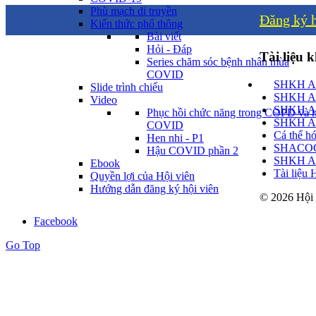
Phù mạch di truyền
Đăng ký h
Kiến thức phổ thông
Bài viết
Hỏi - Đáp
Tài liệu 
Series chăm sóc bệnh nhân mùa
COVID
SHKH ACO
Slide trình chiếu
SHKH ACO
Video
SHKH ACO
Phục hồi chức năng trong COPD và 
SHKH ACO
COVID
Cá thể hó
Hen nhi - P1
SHACOCU:
Hậu COVID phần 2
SHKH AC
Ebook
Tài liệu
Quyền lợi của Hội viên
Hướng dẫn đăng ký hội viên
© 2026 Hội
Facebook
Go Top