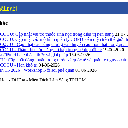
ội nghị
khác
CU: Cập nhật vai trò thuốc sinh học trong điều trị hen nặng
21-07-
CU: Cập nhật các mô hình quản lý COPD toàn diện trên thế giới th
CU - Cập nhật các bằng chứng và khuyến cáo mới nhất trong quản l
hậu
CU - Thăm dò chức năng hô hấp trong bệnh phổi kẽ
19-06-2026
a điều trị hen: thách thức và giải pháp
15-06-2026
 Cập nhật đồng thuận trong nước và quốc tế về quản lý nguy cơ t
OCU - Hen khó trị
04-06-2026
 HNTN2026 - Workshop Nội soi phế quản
01-06-2026
 Hen - Dị Ứng - Miễn Dịch Lâm Sàng TP.HCM