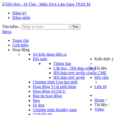
Đăng ký
Đăng nhập
Tìm kiếm...
Tìm
Menu
Trang chủ
Giới thiệu
Hoạt động
Sự kiện đang diễn ra
Hội nghị
Kiến thức y
Thông báo
Lớp học - Hội thảo offline
Tài liệu
Hội thảo trực tuyến có cấp CME
Hội thảo trực tuyến
Hội viên
Chương trình Ung thư phổi
Hoạt động Vì lá phổi khỏe
Liên hệ
Hoạt động ACOCU
Bản tin hoạt động
Home
/
Hen
Tài liệu
/
Dị ứng
Video
Chương trình Healthy lung
COVID-19