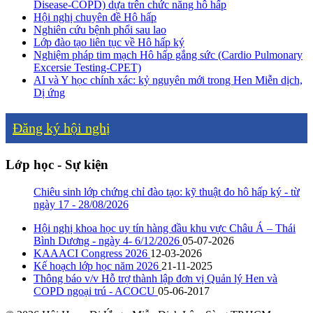
Disease-COPD) dựa trên chức năng hô hấp
Hội nghị chuyên đề Hô hấp
Nghiên cứu bệnh phổi sau lao
Lớp đào tạo liên tục về Hô hấp ký
Nghiệm pháp tim mạch Hô hấp gắng sức (Cardio Pulmonary
Excersie Testing-CPET)
AI và Y học chính xác: kỷ nguyên mới trong Hen Miễn dịch,
Dị ứng
Đăng ký hội nghị
Lớp học - Sự kiện
Chiêu sinh lớp chứng chỉ đào tạo: kỹ thuật đo hô hấp ký - từ
ngày 17 - 28/08/2026
Hội nghị khoa học uy tín hàng đầu khu vực Châu Á – Thái
Bình Dương - ngày 4- 6/12/2026
05-07-2026
KAAACI Congress 2026
12-03-2026
Kế hoạch lớp học năm 2026
21-11-2025
Thông báo v/v Hỗ trợ thành lập đơn vị Quản lý Hen và
COPD ngoại trú - ACOCU
05-06-2017