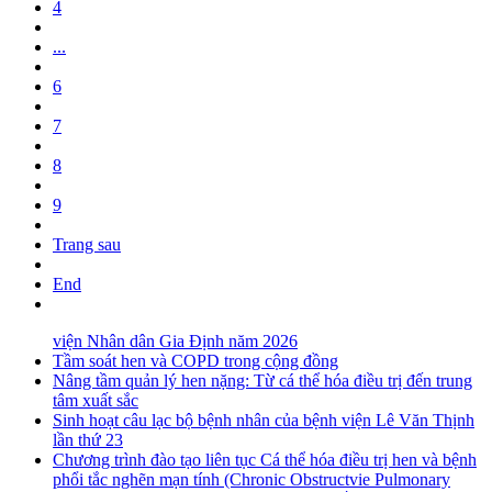
4
...
6
7
8
9
Trang sau
End
viện Nhân dân Gia Định năm 2026
Tầm soát hen và COPD trong cộng đồng
Nâng tầm quản lý hen nặng: Từ cá thể hóa điều trị đến trung
tâm xuất sắc
Sinh hoạt câu lạc bộ bệnh nhân của bệnh viện Lê Văn Thịnh
lần thứ 23
Chương trình đào tạo liên tục Cá thể hóa điều trị hen và bệnh
phổi tắc nghẽn mạn tính (Chronic Obstructvie Pulmonary