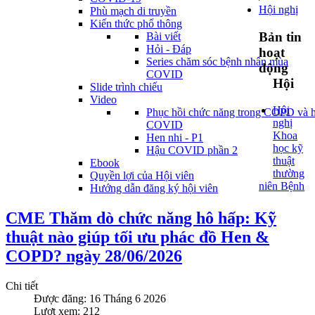
Hội nghị
Phù mạch di truyền
Kiến thức phổ thông
Bản tin
Bài viết
Hỏi - Đáp
hoạt
Series chăm sóc bệnh nhân mùa
động
COVID
Hội
Slide trình chiếu
Video
Hội
Phục hồi chức năng trong COPD và 
nghị
COVID
Khoa
Hen nhi - P1
học kỹ
Hậu COVID phần 2
thuật
Ebook
thường
Quyền lợi của Hội viên
niên Bệnh
Hướng dẫn đăng ký hội viên
CME Thăm dò chức năng hô hấp: Kỹ
thuật nào giúp tối ưu phác đồ Hen &
COPD? ngày 28/06/2026
Chi tiết
Được đăng: 16 Tháng 6 2026
Lượt xem: 212