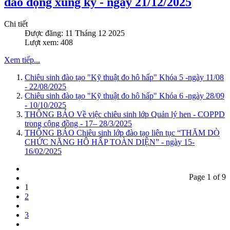
dao động xung ký - ngày 21/12/2025
Chi tiết
Được đăng: 11 Tháng 12 2025
Lượt xem: 408
Xem tiếp...
Chiêu sinh đào tạo "Kỹ thuật đo hô hấp" Khóa 5 -ngày 11/08
- 22/08/2025
Chiêu sinh đào tạo "Kỹ thuật đo hô hấp" Khóa 6 -ngày 28/09
- 10/10/2025
THÔNG BÁO Về việc chiêu sinh lớp Quản lý hen - COPPD
trong cộng đồng - 17– 28/3/2025
THÔNG BÁO Chiêu sinh lớp đào tạo liên tục “THĂM DÒ
CHỨC NĂNG HÔ HẤP TOÀN DIỆN” - ngày 15-
16/02/2025
Page 1 of 9
1
2
3