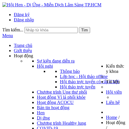
Đăng ký
Đăng nhập
Tìm kiếm...
Tìm
Menu
Trang chủ
Giới thiệu
Hoạt động
Sự kiện đang diễn ra
Hội nghị
Kiến thức
Thông báo
y khoa
Lớp học - Hội thảo offline
Hội thảo trực tuyến có cấp CME
Tài liệu
Hội thảo trực tuyến
Chương trình Ung thư phổi
Hội viên
Hoạt động Vì lá phổi khỏe
Hoạt động ACOCU
Liên hệ
Bản tin hoạt động
Hen
Home
/
Dị ứng
Hoạt động
Chương trình Healthy lung
/
COVID-19