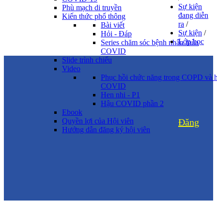
Sự kiện
Phù mạch di truyền
đang diễn
Kiến thức phổ thông
ra
/
Bài viết
Sự kiện
/
Hỏi - Đáp
Lớp học
Series chăm sóc bệnh nhân mùa
COVID
Slide trình chiếu
Video
Phục hồi chức năng trong COPD và 
COVID
Hen nhi - P1
Hậu COVID phần 2
Ebook
Quyền lợi của Hội viên
Đăng
Hướng dẫn đăng ký hội viên