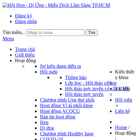
Đăng ký
Đăng nhập
Tìm kiếm...
Tìm
Menu
Trang chủ
Giới thiệu
Hoạt động
Sự kiện đang diễn ra
Hội nghị
Kiến thức
Thông báo
y khoa
Lớp học - Hội thảo offline
Hội thảo trực tuyến có cấp CME
Tài liệu
Hội thảo trực tuyến
Chương trình Ung thư phổi
Hội viên
Hoạt động Vì lá phổi khỏe
Hoạt động ACOCU
Liên hệ
Bản tin hoạt động
Hen
Home
/
Dị ứng
Hoạt động
Chương trình Healthy lung
/
COVID-19