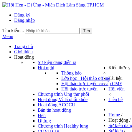
Đăng ký
Đăng nhập
Tìm kiếm...
Tìm
Menu
Trang chủ
Giới thiệu
Hoạt động
Sự kiện đang diễn ra
Hội nghị
Kiến thức y
Thông báo
Lớp học - Hội thảo offline
Tài liệu
Hội thảo trực tuyến có cấp CME
Hội thảo trực tuyến
Hội viên
Chương trình Ung thư phổi
Hoạt động Vì lá phổi khỏe
Liên hệ
Hoạt động ACOCU
Bản tin hoạt động
Home
/
Hen
Hoạt động
/
Dị ứng
Sự kiện đang
Chương trình Healthy lung
Sự kiện
/
COVID-19