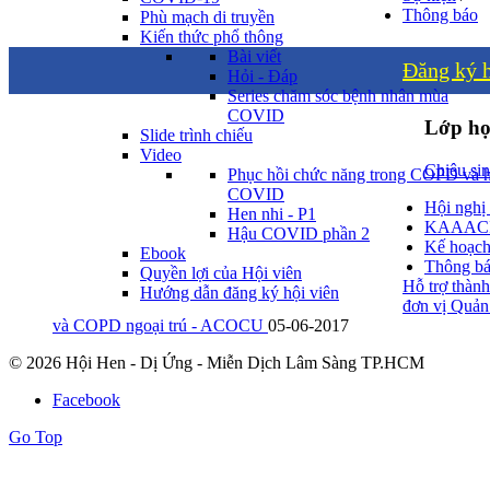
Thông báo
Phù mạch di truyền
Kiến thức phổ thông
Bài viết
Đăng ký h
Hỏi - Đáp
Series chăm sóc bệnh nhân mùa
COVID
Lớp họ
Slide trình chiếu
Video
Chiêu sin
Phục hồi chức năng trong COPD và 
COVID
Hội nghị
Hen nhi - P1
KAAACI 
Hậu COVID phần 2
Kế hoạch
Ebook
Thông bá
Quyền lợi của Hội viên
Hỗ trợ thành
Hướng dẫn đăng ký hội viên
đơn vị Quản
và COPD ngoại trú - ACOCU
05-06-2017
© 2026 Hội Hen - Dị Ứng - Miễn Dịch Lâm Sàng TP.HCM
Facebook
Go Top