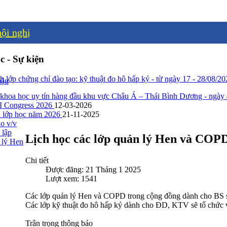
ội nghị
c - Sự kiện
h lớp chứng chỉ đào tạo: kỹ thuật đo hô hấp ký - từ ngày 17 - 28/08/2
hậu
 khoa học uy tín hàng đầu khu vực Châu Á – Thái Bình Dương - ngày
Congress 2026
12-03-2026
 lớp học năm 2026
21-11-2025
o v/v
 lập
Lịch học các lớp quản lý Hen và COP
 lý Hen
Chi tiết
Được đăng: 21 Tháng 1 2025
Lượt xem: 1541
Các lớp quản lý Hen và COPD trong cộng đồng dành cho BS sẽ 
Các lớp kỹ thuật đo hô hấp ký dành cho ĐD, KTV sẽ tổ chức v
Trân trọng thông báo