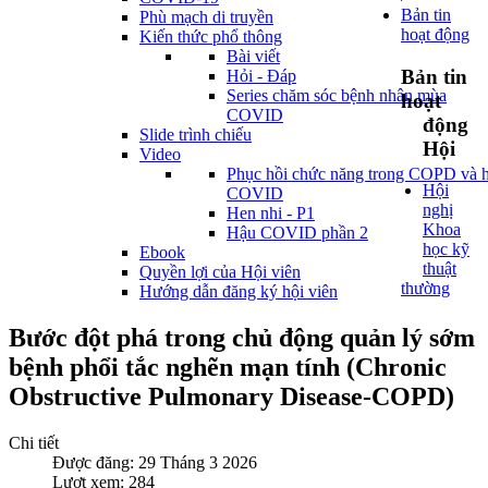
Bản tin
Phù mạch di truyền
hoạt động
Kiến thức phổ thông
Bài viết
Bản tin
Hỏi - Đáp
Series chăm sóc bệnh nhân mùa
hoạt
COVID
động
Slide trình chiếu
Hội
Video
Phục hồi chức năng trong COPD và 
Hội
COVID
nghị
Hen nhi - P1
Khoa
Hậu COVID phần 2
học kỹ
Ebook
thuật
Quyền lợi của Hội viên
thường
Hướng dẫn đăng ký hội viên
Bước đột phá trong chủ động quản lý sớm
bệnh phổi tắc nghẽn mạn tính (Chronic
Obstructive Pulmonary Disease-COPD)
Chi tiết
Được đăng: 29 Tháng 3 2026
Lượt xem: 284