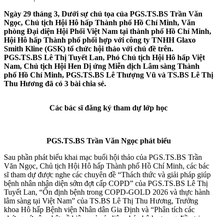
Ngày 29 tháng 3,
Dưới sự chủ tọa của PGS.TS.BS Trần Văn
Ngọc, Chủ tịch Hội Hô hấp Thành phố Hồ Chí Minh, Văn
phòng Đại diện Hội Phổi Việt Nam tại thành phố Hồ Chí Minh,
Hội Hô hấp Thành phố
phối hợp với công ty TNHH Glaxo
Smith Kline (GSK) tổ chức hội thảo với chủ đề trên
.
PGS.TS.BS Lê Thị Tuyết Lan, Phó Chủ tịch Hội Hô hấp Việt
Nam, Chủ tịch Hội Hen Dị ứng Miễn dịch Lâm sàng Thành
phố Hồ Chí Minh, PGS.TS.BS Lê Thượng Vũ và TS.BS Lê Thị
Thu Hương đã có 3 bài chia sẻ.
Các bác sĩ đăng ký tham dự lớp học
PGS.TS.BS Trần Văn Ngọc phát biểu
Sau phần phát biểu khai mạc buổi hội thảo của PGS.TS.BS Trần
Văn Ngọc, Chủ tịch Hội Hô hấp Thành phố Hồ Chí Minh, các bác
sĩ tham dự được nghe các chuyên đề “Thách thức và giải pháp giúp
bệnh nhân nhận diện sớm đợt cấp COPD” của PGS.TS.BS Lê Thị
Tuyết Lan, “Ổn định bệnh trong COPD-GOLD 2026 và thực hành
lâm sàng tại Việt Nam” của TS.BS Lê Thị Thu Hương, Trưởng
khoa Hô hấp Bệnh viện Nhân dân Gia Định và “Phân tích các