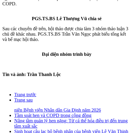
COPD.
PGS.TS.BS Lê Thượng Vũ chia sẻ
Sau các chuyên đề trên, hội thảo được chia làm 3 nhóm thảo luận 3
chủ đề khác nhau. PGS.TS.BS Trần Văn Ngọc phát biểu tổng kết
và bế mạc hội thảo.
Đại diện nhóm trình bày
Tin và ảnh: Trần Thanh Lộc
Trang trước
Trang sau
niên Bệnh viện Nhân dân Gia Định năm 2026
Tầm soát hen và COPD trong cộng đồng
Nâng tầm quản lý hen nặng: Từ cá thể hóa điều trị đến trung
tâm xuất sắc
Sinh hoạt câu lạc bộ bệnh nhân của bệnh viện Lê Văn Thịnh