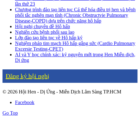
lần thứ 23
Chương trình đào tạo liên tục Cá thể hóa điều trị hen và bệnh
phổi tắc nghẽn mạn tính (Chronic Obstructvie Pulmonary
Disease-COPD) dựa trên chức năng hô hấp
Hội nghị chuyên đề Hô hấp
Nghiên cứu bệnh phổi sau lao
Lớp đào tạo liên tục về Hô hấp ký
Nghiệm pháp tim mạch Hô hấp gắng sức (Cardio Pulmonary
Excersie Testing-CPET)
AI và Y học chính xác: kỷ nguyên mới trong Hen Miễn dịch,
Dị ứng
Đăng ký hội nghị
© 2026 Hội Hen - Dị Ứng - Miễn Dịch Lâm Sàng TP.HCM
Facebook
Go Top