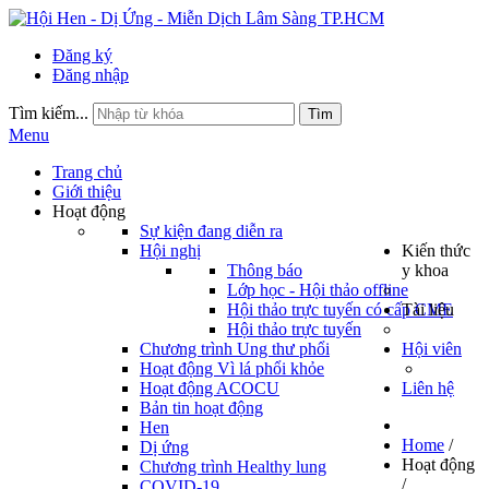
Đăng ký
Đăng nhập
Tìm kiếm...
Tìm
Menu
Trang chủ
Giới thiệu
Hoạt động
Sự kiện đang diễn ra
Hội nghị
Kiến thức
Thông báo
y khoa
Lớp học - Hội thảo offline
Hội thảo trực tuyến có cấp CME
Tài liệu
Hội thảo trực tuyến
Chương trình Ung thư phổi
Hội viên
Hoạt động Vì lá phổi khỏe
Hoạt động ACOCU
Liên hệ
Bản tin hoạt động
Hen
Home
/
Dị ứng
Hoạt động
Chương trình Healthy lung
/
COVID-19