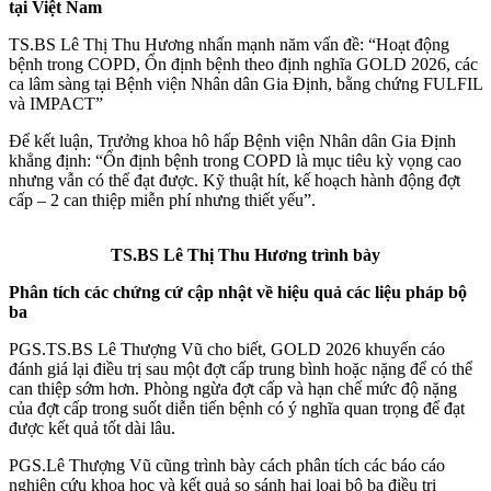
tại Việt Nam
TS.BS Lê Thị Thu Hương nhấn mạnh năm vấn đề: “Hoạt động
bệnh trong COPD, Ổn định bệnh theo định nghĩa GOLD 2026, các
ca lâm sàng tại Bệnh viện Nhân dân Gia Định, bằng chứng FULFIL
và IMPACT”
Để kết luận, Trưởng khoa hô hấp Bệnh viện Nhân dân Gia Định
khẳng định: “Ổn định bệnh trong COPD là mục tiêu kỳ vọng cao
nhưng vẫn có thể đạt được. Kỹ thuật hít, kế hoạch hành động đợt
cấp – 2 can thiệp miễn phí nhưng thiết yếu”.
TS.BS Lê Thị Thu Hương trình bày
Phân tích các chứng cứ cập nhật về hiệu quả các liệu pháp bộ
ba
PGS.TS.BS Lê Thượng Vũ cho biết, GOLD 2026 khuyến cáo
đánh giá lại điều trị sau một đợt cấp trung bình hoặc nặng để có thể
can thiệp sớm hơn. Phòng ngừa đợt cấp và hạn chế mức độ nặng
của đợt cấp trong suốt diễn tiến bệnh có ý nghĩa quan trọng để đạt
được kết quả tốt dài lâu.
PGS.Lê Thượng Vũ cũng trình bày cách phân tích các báo cáo
nghiên cứu khoa học và kết quả so sánh hai loại bộ ba điều trị