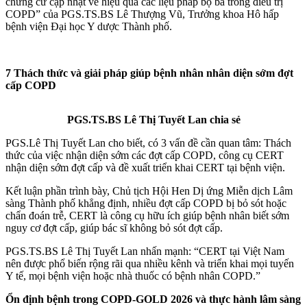
chứng cứ cập nhật về hiệu quả các liệu pháp bộ ba trong điều trị
COPD” của PGS.TS.BS Lê Thượng Vũ, Trưởng khoa Hô hấp
bệnh viện Đại học Y dược Thành phố.
7 Thách thức và giải pháp giúp bệnh nhân nhân diện sớm đợt
cấp COPD
PGS.TS.BS Lê Thị Tuyết Lan chia sẻ
PGS.Lê Thị Tuyết Lan cho biết, có 3 vấn đề cần quan tâm: Thách
thức của việc nhận diện sớm các đợt cấp COPD, công cụ CERT
nhận diện sớm đợt cấp và đề xuất triển khai CERT tại bệnh viện.
Kết luận phần trình bày, Chủ tịch Hội Hen Dị ứng Miễn dịch Lâm
sàng Thành phố khẳng định, nhiều đợt cấp COPD bị bỏ sót hoặc
chẩn đoán trễ, CERT là công cụ hữu ích giúp bệnh nhân biết sớm
nguy cơ đợt cấp, giúp bác sĩ không bỏ sót đợt cấp.
PGS.TS.BS Lê Thị Tuyết Lan nhấn mạnh: “CERT tại Việt Nam
nên được phổ biến rộng rãi qua nhiều kênh và triển khai mọi tuyến
Y tế, mọi bệnh viện hoặc nhà thuốc có bệnh nhân COPD.”
Ổn định bệnh trong COPD-GOLD 2026 và thực hành lâm sàng