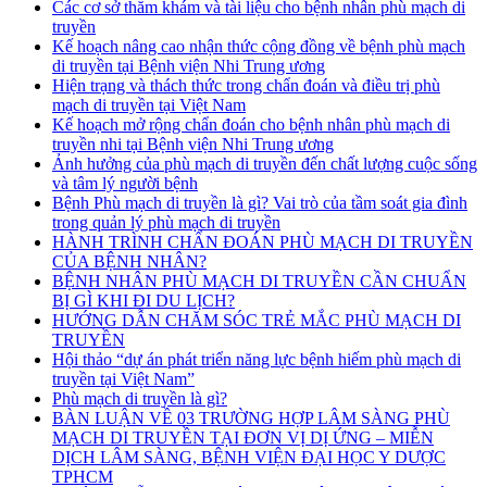
Các cơ sở thăm khám và tài liệu cho bệnh nhân phù mạch di
truyền
Kế hoạch nâng cao nhận thức cộng đồng về bệnh phù mạch
di truyền tại Bệnh viện Nhi Trung ương
Hiện trạng và thách thức trong chẩn đoán và điều trị phù
mạch di truyền tại Việt Nam
Kế hoạch mở rộng chẩn đoán cho bệnh nhân phù mạch di
truyền nhi tại Bệnh viện Nhi Trung ương
Ảnh hưởng của phù mạch di truyền đến chất lượng cuộc sống
và tâm lý người bệnh
Bệnh Phù mạch di truyền là gì? Vai trò của tầm soát gia đình
trong quản lý phù mạch di truyền
HÀNH TRÌNH CHẨN ĐOÁN PHÙ MẠCH DI TRUYỀN
CỦA BỆNH NHÂN?
BỆNH NHÂN PHÙ MẠCH DI TRUYỀN CẦN CHUẨN
BỊ GÌ KHI ĐI DU LỊCH?
HƯỚNG DẪN CHĂM SÓC TRẺ MẮC PHÙ MẠCH DI
TRUYỀN
Hội thảo “dự án phát triển năng lực bệnh hiếm phù mạch di
truyền tại Việt Nam”
Phù mạch di truyền là gì?
BÀN LUẬN VỀ 03 TRƯỜNG HỢP LÂM SÀNG PHÙ
MẠCH DI TRUYỀN TẠI ĐƠN VỊ DỊ ỨNG – MIỄN
DỊCH LÂM SÀNG, BỆNH VIỆN ĐẠI HỌC Y DƯỢC
TPHCM