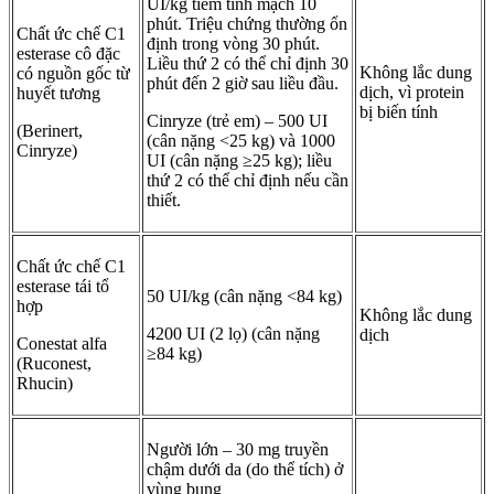
UI/kg tiêm tĩnh mạch 10
phút. Triệu chứng thường ổn
Chất ức chế C1
định trong vòng 30 phút.
esterase cô đặc
Liều thứ 2 có thể chỉ định 30
Không lắc dung
có nguồn gốc từ
phút đến 2 giờ sau liều đầu.
dịch, vì protein
huyết tương
bị biến tính
Cinryze (trẻ em) – 500 UI
(Berinert,
(cân nặng <25 kg) và 1000
Cinryze)
UI (cân nặng ≥25 kg); liều
thứ 2 có thể chỉ định nếu cần
thiết.
Chất ức chế C1
esterase tái tổ
50 UI/kg (cân nặng <84 kg)
hợp
Không lắc dung
4200 UI (2 lọ) (cân nặng
dịch
Conestat alfa
≥84 kg)
(Ruconest,
Rhucin)
Người lớn – 30 mg truyền
chậm dưới da (do thể tích) ở
vùng bụng