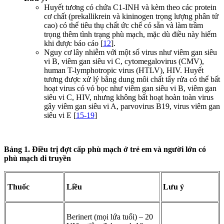
Huyết tương có chứa C1-INH và kèm theo các protein
cơ chất (prekallikrein và kininogen trọng lượng phân tử
cao) có thể tiêu thụ chất ức chế có sẵn và làm trầm
trọng thêm tình trạng phù mạch, mặc dù điều này hiếm
khi được báo cáo [
12
].
Nguy cơ lây nhiễm với một số virus như viêm gan siêu
vi B, viêm gan siêu vi C, cytomegalovirus (CMV),
human T-lymphotropic virus (HTLV), HIV. Huyết
tương được xử lý bằng dung môi chất tẩy rửa có thể bất
hoạt virus có vỏ bọc như viêm gan siêu vi B, viêm gan
siêu vi C, HIV, nhưng không bất hoạt hoàn toàn virus
gây viêm gan siêu vi A, parvovirus B19, virus viêm gan
siêu vi E [
15-19
]
Bảng 1. Điều trị đợt cấp phù mạch ở trẻ em và người lớn có
phù mạch di truyền
Thuốc
Liều
Lưu ý
Berinert (mọi lứa tuổi) – 20