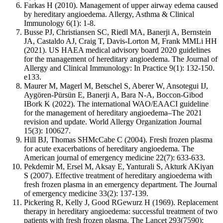
Farkas H (2010). Management of upper airway edema caused
by hereditary angioedema. Allergy, Asthma & Clinical
Immunology 6(1): 1-8.
Busse PJ, Christiansen SC, Riedl MA, Banerji A, Bernstein
JA, Castaldo AJ, Craig T, Davis-Lorton M, Frank MMLi HH
(2021). US HAEA medical advisory board 2020 guidelines
for the management of hereditary angioedema. The Journal of
Allergy and Clinical Immunology: In Practice 9(1): 132-150.
e133.
Maurer M, Magerl M, Betschel S, Aberer W, Ansotegui IJ,
Aygören-Pürsün E, Banerji A, Bara N-A, Boccon-Gibod
IBork K (2022). The international WAO/EAACI guideline
for the management of hereditary angioedema–The 2021
revision and update. World Allergy Organization Journal
15(3): 100627.
Hill BJ, Thomas SHMcCabe C (2004). Fresh frozen plasma
for acute exacerbations of hereditary angioedema. The
American journal of emergency medicine 22(7): 633-633.
Pekdemir M, Ersel M, Aksay E, Yanturali S, Akturk AKiyan
S (2007). Effective treatment of hereditary angioedema with
fresh frozen plasma in an emergency department. The Journal
of emergency medicine 33(2): 137-139.
Pickering R, Kelly J, Good RGewurz H (1969). Replacement
therapy in hereditary angioedema: successful treatment of two
patients with fresh frozen plasma. The Lancet 293(7590):