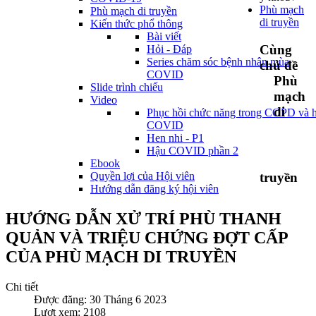
Phù mạch
Phù mạch di truyền
di truyền
Kiến thức phổ thông
Bài viết
Cùng
Hỏi - Đáp
Series chăm sóc bệnh nhân mùa
chủ đề
COVID
Phù
Slide trình chiếu
mạch
Video
di
Phục hồi chức năng trong COPD và 
COVID
Hen nhi - P1
Hậu COVID phần 2
Ebook
Quyền lợi của Hội viên
truyền
Hướng dẫn đăng ký hội viên
HƯỚNG DẪN XỬ TRÍ PHÙ THANH
QUẢN VÀ TRIỆU CHỨNG ĐỢT CẤP
CỦA PHÙ MẠCH DI TRUYỀN
Chi tiết
Được đăng: 30 Tháng 6 2023
Lượt xem: 2108