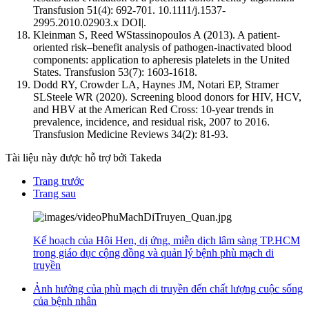
Transfusion 51(4): 692-701. 10.1111/j.1537-
2995.2010.02903.x DOI|.
Kleinman S, Reed WStassinopoulos A (2013). A patient‐
oriented risk–benefit analysis of pathogen‐inactivated blood
components: application to apheresis platelets in the United
States. Transfusion 53(7): 1603-1618.
Dodd RY, Crowder LA, Haynes JM, Notari EP, Stramer
SLSteele WR (2020). Screening blood donors for HIV, HCV,
and HBV at the American Red Cross: 10-year trends in
prevalence, incidence, and residual risk, 2007 to 2016.
Transfusion Medicine Reviews 34(2): 81-93.
Tài liệu này được hỗ trợ bởi Takeda
Trang trước
Trang sau
Kế hoạch của Hội Hen, dị ứng, miễn dịch lâm sàng TP.HCM
trong giáo dục cộng đồng và quản lý bệnh phù mạch di
truyền
Ảnh hưởng của phù mạch di truyền đến chất lượng cuộc sống
của bệnh nhân