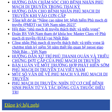
HƯỚNG DẪN CHĂM SÓC CHO BỆNH NHÂN PHÙ
MẠCH DI TRUYỀN TRONG THAI KỲ
HƯỚNG DẪN CHO BỆNH NHÂN PHÙ MẠCH DI
TRUYỀN KHI VÀO CƠN CẤP
Tổng kết dự án “Nâng cao năng lực bệnh hiếm Phù mạch di
truyền (PMDT) tại Việt Nam năm 2023”
Hội thảo “phù mạch di truyền thách thức và triển vọng”
Đoàn BS Việt Nam tham dự khóa học Master Class về Phù
mạch di truyền (HAE) tại Nhật Bản
Công nhận Phù mạch di truyền thách thức và triển vọng là
chương trình kỷ niệm 50 năm thiết lập quan hệ ngoại giao
Nhật Bản – Việt Nam
HƯỚNG DẪN XỬ TRÍ PHÙ THANH QUẢN VÀ TRIỆU
CHỨNG ĐỢT CẤP CỦA PHÙ MẠCH DI TRUYỀN
BÀN LUẬN VỀ MỘT TRƯỜNG HỢP PHÁT HIỆN SỚM
PHÙ MẠCH DI TRUYỀN TẠI VIỆT NAM
MỘT SỐ VẤN ĐỀ VỀ PHÙ MẠCH VÀ PHÙ MẠCH DI
TRUYỀN
PHÙ MẠCH DI TRUYỀN: NHÌN TỪ CƠ CHẾ BỆNH
SINH PHÂN TỬ VÀ TÁC ĐỘNG CỦA THUỐC ĐIỀU
TRỊ
Đăng ký hội nghị