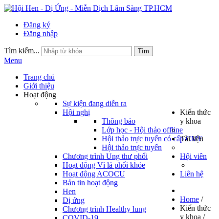
Đăng ký
Đăng nhập
Tìm kiếm...
Tìm
Menu
Trang chủ
Giới thiệu
Hoạt động
Sự kiện đang diễn ra
Hội nghị
Kiến thức
Thông báo
y khoa
Lớp học - Hội thảo offline
Hội thảo trực tuyến có cấp CME
Tài liệu
Hội thảo trực tuyến
Chương trình Ung thư phổi
Hội viên
Hoạt động Vì lá phổi khỏe
Hoạt động ACOCU
Liên hệ
Bản tin hoạt động
Hen
Home
/
Dị ứng
Kiến thức
Chương trình Healthy lung
y khoa
/
COVID-19