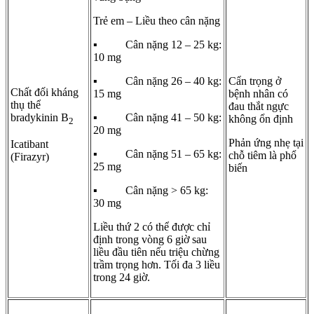
Trẻ em – Liều theo cân nặng
▪ Cân nặng 12 – 25 kg:
10 mg
▪ Cân nặng 26 – 40 kg:
Cẩn trọng ở
Chất đối kháng
15 mg
bệnh nhân có
thụ thể
đau thắt ngực
bradykinin B
▪ Cân nặng 41 – 50 kg:
không ổn định
2
20 mg
Phản ứng nhẹ tại
Icatibant
▪ Cân nặng 51 – 65 kg:
chỗ tiêm là phổ
(Firazyr)
25 mg
biến
▪ Cân nặng > 65 kg:
30 mg
Liều thứ 2 có thể được chỉ
định trong vòng 6 giờ sau
liều đầu tiên nếu triệu chừng
trầm trọng hơn. Tối đa 3 liều
trong 24 giờ.