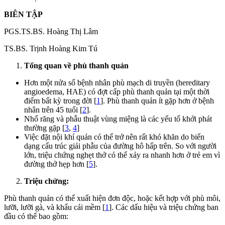
BIÊN TẬP
PGS.TS.BS. Hoàng Thị Lâm
TS.BS. Trịnh Hoàng Kim Tú
Tổng quan về phù thanh quản
Hơn một nửa số bệnh nhân phù mạch di truyền (hereditary
angioedema, HAE) có đợt cấp phù thanh quản tại một thời
điểm bất kỳ trong đời [
1
]. Phù thanh quản ít gặp hơn ở bệnh
nhân trên 45 tuổi [
2
].
Nhổ răng và phẫu thuật vùng miệng là các yếu tố khởi phát
thường gặp [
3
,
4
]
Việc đặt nội khí quản có thể trở nên rất khó khăn do biến
dạng cấu trúc giải phẫu của đường hô hấp trên. So với người
lớn, triệu chứng nghẹt thở có thể xảy ra nhanh hơn ở trẻ em vì
đường thở hẹp hơn [
5
].
Triệu chứng:
Phù thanh quản có thể xuất hiện đơn độc, hoặc kết hợp với phù môi,
lưỡi, lưỡi gà, và khẩu cái mềm [
1
]. Các dấu hiệu và triệu chứng ban
đầu có thể bao gồm: