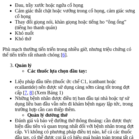
Đau, trầy xước hoặc ngứa cổ họng
Cảm giác thắt chặt hoặc vướng trong cổ họng, cảm giác sưng
cổ họng
Thay đổi giọng nói, khàn giọng hoặc tiếng ho “ông ổng”
(tiếng ho thanh quản)
Khó nuốt
Khó thở
Phù mạch thường tiến triển trong nhiều giờ, nhưng triệu chứng có
thể tiến triển rất nhanh chóng [
6
].
Quản lý
Các thuốc lựa chọn đầu tay:
Liệu pháp đầu tiên (thuốc ức chế C1, icatibant hoặc
ecallantide) nên được sử dụng càng sớm càng tốt trong đợt
cấp [
7
,
8
] (Xem Bảng 1)
Những bệnh nhân được điều trị ban đầu tại nhà hoặc tự sử
dụng liều ban đầu vẫn nên đi khám bệnh ngay lập tức, trong
trường hợp cần can thiệp thêm.
Quản lý đường thở
Đánh giá và bảo vệ đường thở thông thoáng: cần được thực
hiện đầu tiên và quan trọng nhất đối với bệnh nhân trong đợt
cấp. Vì không có phương pháp điều trị nào, kể cả các thuốc
đầu tay, có thể được coi là có hiệu quả hoàn toàn trong tất cả