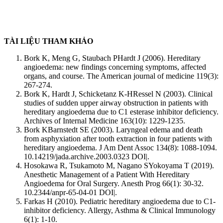
TÀI LIỆU THAM KHẢO
Bork K, Meng G, Staubach PHardt J (2006). Hereditary
angioedema: new findings concerning symptoms, affected
organs, and course. The American journal of medicine 119(3):
267-274.
Bork K, Hardt J, Schicketanz K-HRessel N (2003). Clinical
studies of sudden upper airway obstruction in patients with
hereditary angioedema due to C1 esterase inhibitor deficiency.
Archives of Internal Medicine 163(10): 1229-1235.
Bork KBarnstedt SE (2003). Laryngeal edema and death
from asphyxiation after tooth extraction in four patients with
hereditary angioedema. J Am Dent Assoc 134(8): 1088-1094.
10.14219/jada.archive.2003.0323 DOI|.
Hosokawa R, Tsukamoto M, Nagano SYokoyama T (2019).
Anesthetic Management of a Patient With Hereditary
Angioedema for Oral Surgery. Anesth Prog 66(1): 30-32.
10.2344/anpr-65-04-01 DOI|.
Farkas H (2010). Pediatric hereditary angioedema due to C1-
inhibitor deficiency. Allergy, Asthma & Clinical Immunology
6(1): 1-10.