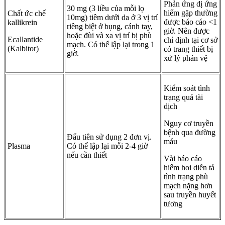
Phản ứng dị ứng
30 mg (3 liều của mỗi lọ
hiếm gặp thường
Chất ức chế
10mg) tiêm dưới da ở 3 vị trí
được báo cáo <1
kallikrein
riêng biệt ở bụng, cánh tay,
giờ. Nên được
hoặc đùi và xa vị trí bị phù
Ecallantide
chỉ định tại cơ sở
mạch. Có thể lập lại trong 1
(Kalbitor)
có trang thiết bị
giờ.
xử lý phản vệ
Kiểm soát tình
trạng quá tài
dịch
Nguy cơ truyền
bệnh qua đường
Đẩu tiên sử dụng 2 đơn vị.
máu
Plasma
Có thể lập lại mỗi 2-4 giờ
nếu cần thiết
Vài báo cáo
hiếm hoi diễn tả
tình trạng phù
mạch nặng hơn
sau truyền huyết
tương