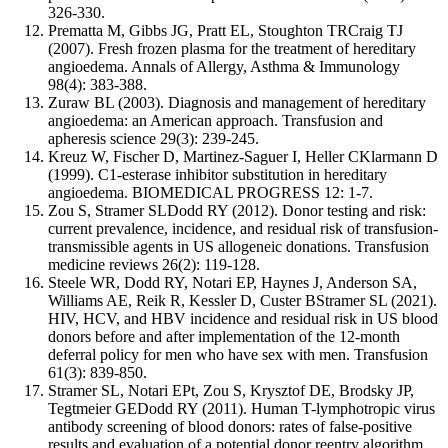
326-330.
Prematta M, Gibbs JG, Pratt EL, Stoughton TRCraig TJ
(2007). Fresh frozen plasma for the treatment of hereditary
angioedema. Annals of Allergy, Asthma & Immunology
98(4): 383-388.
Zuraw BL (2003). Diagnosis and management of hereditary
angioedema: an American approach. Transfusion and
apheresis science 29(3): 239-245.
Kreuz W, Fischer D, Martinez-Saguer I, Heller CKlarmann D
(1999). C1-esterase inhibitor substitution in hereditary
angioedema. BIOMEDICAL PROGRESS 12: 1-7.
Zou S, Stramer SLDodd RY (2012). Donor testing and risk:
current prevalence, incidence, and residual risk of transfusion-
transmissible agents in US allogeneic donations. Transfusion
medicine reviews 26(2): 119-128.
Steele WR, Dodd RY, Notari EP, Haynes J, Anderson SA,
Williams AE, Reik R, Kessler D, Custer BStramer SL (2021).
HIV, HCV, and HBV incidence and residual risk in US blood
donors before and after implementation of the 12‐month
deferral policy for men who have sex with men. Transfusion
61(3): 839-850.
Stramer SL, Notari EPt, Zou S, Krysztof DE, Brodsky JP,
Tegtmeier GEDodd RY (2011). Human T-lymphotropic virus
antibody screening of blood donors: rates of false-positive
results and evaluation of a potential donor reentry algorithm.