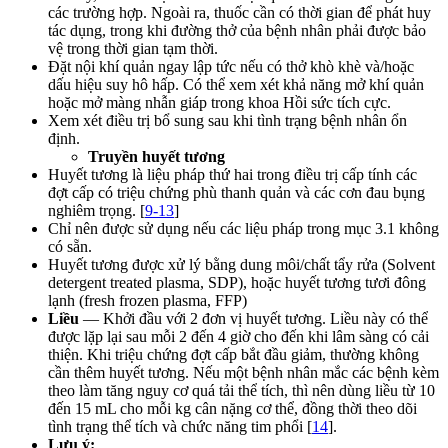
các trường hợp. Ngoài ra, thuốc cần có thời gian để phát huy
tác dụng, trong khi đường thở của bệnh nhân phải được bảo
vệ trong thời gian tạm thời.
Đặt nội khí quản ngay lập tức nếu có thở khò khè và/hoặc
dấu hiệu suy hô hấp. Có thể xem xét khả năng mở khí quản
hoặc mở màng nhẫn giáp trong khoa Hồi sức tích cực.
Xem xét điều trị bổ sung sau khi tình trạng bệnh nhân ổn
định.
Truyền huyết tương
Huyết tương là liệu pháp thứ hai trong điều trị cấp tính các
đợt cấp có triệu chứng phù thanh quản và các cơn đau bụng
nghiêm trọng. [
9-13
]
Chỉ nên được sử dụng nếu các liệu pháp trong mục 3.1 không
có sẵn.
Huyết tương được xử lý bằng dung môi/chất tẩy rửa (Solvent
detergent treated plasma, SDP), hoặc huyết tương tươi đông
lạnh (fresh frozen plasma, FFP)
Liều
— Khởi đầu với 2 đơn vị huyết tương. Liều này có thể
được lặp lại sau mỗi 2 đến 4 giờ cho đến khi lâm sàng có cải
thiện. Khi triệu chứng đợt cấp bắt đầu giảm, thường không
cần thêm huyết tương. Nếu một bệnh nhân mắc các bệnh kèm
theo làm tăng nguy cơ quá tải thể tích, thì nên dùng liều từ 10
đến 15 mL cho mỗi kg cân nặng cơ thể, đồng thời theo dõi
tình trạng thể tích và chức năng tim phổi [
14
].
Lưu ý: