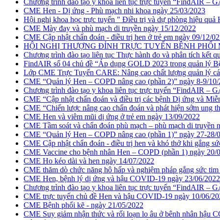
Chương trình đào tạo y khoa liên tục trực tuyến “FindAIR
CME Hen - Dị ứng - Phù mạch nhi khoa ngày 25/03/2023
Hội nghị khoa học trực tuyến " Điều trị và dự phòng hiệu qu
CME Mày đay và phù mạch di truyền ngày 15/12/2022
CME Cập nhật chẩn đoán - điều trị hen ở trẻ em ngày 09/12/0
HỘI NGHỊ THƯỢNG ĐỈNH TRỰC TUYẾN BỆNH PHỔI MÔ 
Chương trình đào tạo liên tục Thực hành đo và phân tích kết q
FindAIR số 04 chủ đề “Áp dụng GOLD 2023 trong quản lý Bệnh
Lớp CME Trực Tuyến CARE: Nâng cao chất lượng quản lý các
CME “Quản lý Hen – COPD nâng cao (phần 2)” ngày 8-9/10/
Chương trình đào tạo y khoa liên tục trực tuyến “FindAIR
CME “Cập nhật chẩn đoán và điều trị các bệnh Dị ứng và Miễ
CME “Chiến lược nâng cao chẩn đoán và phát hiện sớm ung th
CME Hen và viêm mũi dị ứng ở trẻ em ngày 13/09/2022
CME Tầm soát và chẩn đoán phù mạch – phù mạch di truyền 
CME “Quản lý Hen – COPD nâng cao (phần 1)” ngày 27-28/
CME Cập nhật chẩn đoán - điều trị hen và khó thở khi gắng s
CME Vaccine cho bệnh nhân Hen – COPD (phần 1) ngày 20/
CME Ho kéo dài và hen ngày 14/07/2022
CME thăm dò chức năng hô hấp và nghiệm pháp gắng sức tim
CME Hen, bệnh lý dị ứng và hậu COVID-19 ngày 23/06/2022
Chương trình đào tạo y khoa liên tục trực tuyến “FindAIR
CME trực tuyến chủ đề Hen và hậu COVID-19 ngày 10/06/20
CME Bệnh phổi kẽ - ngày 21/05/2022
CME Suy giảm nhận thức và rối loạn lo âu ở bênh nhân hậu