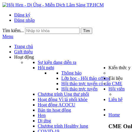
Đăng ký
Đăng nhập
Tìm kiếm...
Tìm
Menu
Trang chủ
Giới thiệu
Hoạt động
Sự kiện đang diễn ra
Hội nghị
Kiến thức y
Thông báo
Lớp học - Hội thảo offline
Tài liệu
Hội thảo trực tuyến có cấp CME
Hội thảo trực tuyến
Hội viên
Chương trình Ung thư phổi
Hoạt động Vì lá phổi khỏe
Liên hệ
Hoạt động ACOCU
Bản tin hoạt động
Home
Hen
Dị ứng
CME Onli
Chương trình Healthy lung
COVID-19