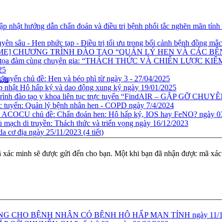
ập nhật hướng dẫn chẩn đoán và điều trị bệnh phổi tắc nghẽn mãn tính
ên sâu - Hen phức tạp - Điều trị tối ưu trong bối cảnh bệnh đồng mắc
 CME] CHƯƠNG TRÌNH ĐÀO TẠO “QUẢN LÝ HEN VÀ CÁC B
o tọa đàm cùng chuyên gia: “THÁCH THỨC VÀ CHIẾN LƯỢC 
25
 tuyến chủ đề: Hen và béo phì từ ngày 3 - 27/04/2025
hậu
nhật Hô hấp ký và dao động xung ký ngày 19/01/2025
rình đào tạo y khoa liên tục trực tuyến “FindAIR – GẶP GỠ CHUYÊ
 tuyến: Quản lý bệnh nhân hen - COPD ngày 7/4/2024
t ACOCU chủ đề: Chẩn đoán hen: Hô hấp ký, IOS hay FeNO? ngày 0
mạch di truyền: Thách thức và triển vọng ngày 16/12/2023
 cơ địa ngày 25/11/2023 (4 tiết)
ã xác minh sẽ được gửi đến cho bạn. Một khi bạn đã nhận được mã xác
HÒNG CHO BỆNH NHÂN CÓ BỆNH HÔ HẤP MẠN TÍNH ngày 11/11/2