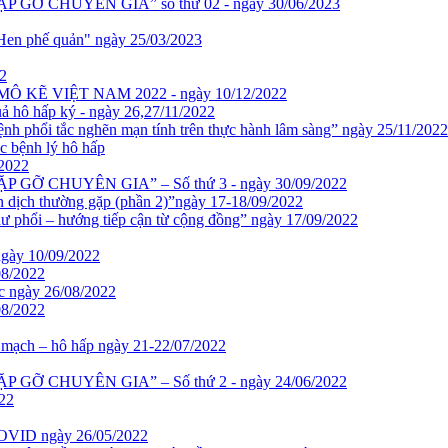
 – GẶP GỠ CHUYÊN GIA” số thứ 02 - ngày 30/06/2023
ả Hen phế quản" ngày 25/03/2023
22
KẼ VIỆT NAM 2022 - ngày 10/12/2022
uả hô hấp ký - ngày 26,27/11/2022
 phổi tắc nghẽn mạn tính trên thực hành lâm sàng” ngày 25/11/2022
 bệnh lý hô hấp
2022
 – GẶP GỠ CHUYÊN GIA” – Số thứ 3 - ngày 30/09/2022
n dịch thường gặp (phần 2)”ngày 17-18/09/2022
ư phổi – hướng tiếp cận từ cộng đồng” ngày 17/09/2022
ngày 10/09/2022
08/2022
ức ngày 26/08/2022
08/2022
 mạch – hô hấp ngày 21-22/07/2022
 – GẶP GỠ CHUYÊN GIA” – Số thứ 2 - ngày 24/06/2022
22
 COVID ngày 26/05/2022