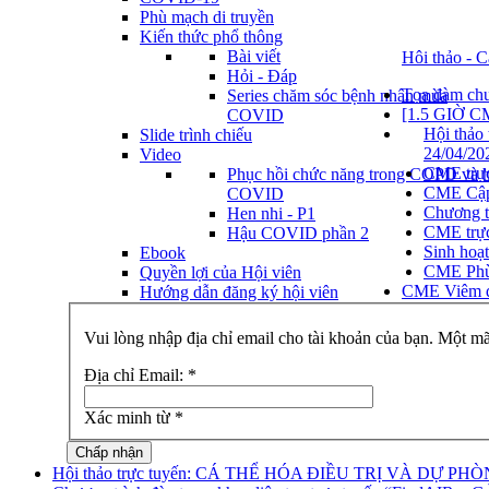
Phù mạch di truyền
Kiến thức phổ thông
Bài viết
Hôi thảo - C
Hỏi - Đáp
Tọa đàm chuy
Series chăm sóc bệnh nhân mùa
[1.5 GIỜ
COVID
Hội thả
Slide trình chiếu
24/04/20
Video
CME trực
Phục hồi chức năng trong COPD và 
CME Cập 
COVID
Chương t
Hen nhi - P1
CME trực
Hậu COVID phần 2
Sinh hoạ
Ebook
CME Phù 
Quyền lợi của Hội viên
CME Viêm da
Hướng dẫn đăng ký hội viên
Vui lòng nhập địa chỉ email cho tài khoản của bạn. Một m
Địa chỉ Email:
*
Xác minh từ
*
Chấp nhận
Hội thảo trực tuyến: CÁ THỂ HÓA ĐIỀU TRỊ VÀ DỰ P