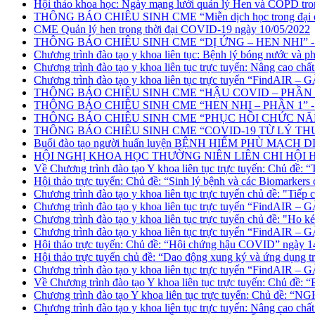
Hội thảo khoa học: Ngày mạng lưới quản lý Hen và COPD tro
THÔNG BÁO CHIÊU SINH CME “Miễn dịch học trong đại dịch
CME Quản lý hen trong thời đại COVID-19 ngày 10/05/2022
THÔNG BÁO CHIÊU SINH CME “DỊ ỨNG – HEN NHI” - n
Chương trình đào tạo y khoa liên tục: Bệnh lý bóng nước và 
Chương trình đào tạo y khoa liên tục trực tuyến: Nâng cao chất
Chương trình đào tạo y khoa liên tục trực tuyến “FindAIR 
THÔNG BÁO CHIÊU SINH CME “HẬU COVID – PHẦN 2” -
THÔNG BÁO CHIÊU SINH CME “HEN NHI – PHẦN 1” - ng
THÔNG BÁO CHIÊU SINH CME “PHỤC HỒI CHỨC NĂNG
THÔNG BÁO CHIÊU SINH CME “COVID-19 TỪ LÝ THU
Buổi đào tạo người huấn luyện BỆNH HIẾM PHÙ MẠCH DI
HỘI NGHỊ KHOA HỌC THƯỜNG NIÊN LIÊN CHI HỘI HEN –
Về Chương trình đào tạo Y khoa liên tục trực tuyến: Chủ đề: “
Hội thảo trực tuyến: Chủ đề: “Sinh lý bệnh và các Biomarke
Chương trình đào tạo y khoa liên tục trực tuyến chủ đề: "Tiế
Chương trình đào tạo y khoa liên tục trực tuyến “FindAIR
Chương trình đào tạo y khoa liên tục trực tuyến chủ đề: "Ho
Chương trình đào tạo y khoa liên tục trực tuyến “FindAIR
Hội thảo trực tuyến: Chủ đề: “Hội chứng hậu COVID” ngày 1
Hội thảo trực tuyến chủ đề: “Dao động xung ký và ứng dụng 
Chương trình đào tạo y khoa liên tục trực tuyến “FindAIR
Về Chương trình đào tạo Y khoa liên tục trực tuyến: Chủ đ
Chương trình đào tạo Y khoa liên tục trực tuyến: Ch
Chương trình đào tạo y khoa liên tục trực tuyến: Nâng cao chất