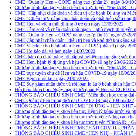
CME “Quản lý Hen – COPD nâng cao (phần 2)” ngày 8-9/10/
Chương trình đào tạo y khoa liên tục trực tuyến “FindAIR
CME “Cập nhật chẩn đoán và điều trị các bệnh Dị ứng và Miễ
CME “Chiến lược nâng cao chẩn đoán và phát hiện sớm ung th
CME Hen và viêm mũi dị ứng ở trẻ em ngày 13/09/2022
CME Tầm soát và chẩn đoán phù mạch – phù mạch di truyền 
CME “Quản lý Hen – COPD nâng cao (phần 1)” ngày 27-28/
CME Cập nhật chẩn đoán - điều trị hen và khó thở khi gắng s
CME Vaccine cho bệnh nhân Hen – COPD (phần 1) ngày 20/
CME Ho kéo dài và hen ngày 14/07/2022
CME thăm dò chức năng hô hấp và nghiệm pháp gắng sức tim
CME Hen, bệnh lý dị ứng và hậu COVID-19 ngày 23/06/2022
Chương trình đào tạo y khoa liên tục trực tuyến “FindAIR
CME trực tuyến chủ đề Hen và hậu COVID-19 ngày 10/06/20
CME Bệnh phổi kẽ - ngày 21/05/2022
CME Suy giảm nhận thức và rối loạn lo âu ở bênh nhân hậu
Hội thảo khoa học: Ngày mạng lưới quản lý Hen và COPD tro
THÔNG BÁO CHIÊU SINH CME “Miễn dịch học trong đại dịch
CME Quản lý hen trong thời đại COVID-19 ngày 10/05/2022
THÔNG BÁO CHIÊU SINH CME “DỊ ỨNG – HEN NHI” - n
Chương trình đào tạo y khoa liên tục: Bệnh lý bóng nước và 
Chương trình đào tạo y khoa liên tục trực tuyến: Nâng cao chất
Chương trình đào tạo y khoa liên tục trực tuyến “FindAIR 
THÔNG BÁO CHIÊU SINH CME “HẬU COVID – PHẦN 2” -
THÔNG BÁO CHIÊU SINH CME “HEN NHI – PHẦN 1” - ng