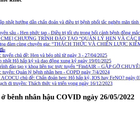
ập nhật hướng dẫn chẩn đoán và điều trị bệnh phổi tắc nghẽn mãn tính
ên sâu - Hen phức tạp - Điều trị tối ưu trong bối cảnh bệnh đồng mắc
IỜ CME] CHƯƠNG TRÌNH ĐÀO TẠO “QUẢN LÝ HEN VÀ CÁC
o tọa đàm cùng chuyên gia: “THÁCH THỨC VÀ CHIẾN LƯỢC 
25
hậu
 tuyến chủ đề: Hen và béo phì từ ngày 3 - 27/04/2025
nhật Hô hấp ký và dao động xung ký ngày 19/01/2025
rình đào tạo y khoa liên tục trực tuyến “FindAIR – GẶP GỠ CHUYÊ
 tuyến: Quản lý bệnh nhân hen - COPD ngày 7/4/2024
t ACOCU chủ đề: Chẩn đoán hen: Hô hấp ký, IOS hay FeNO? ngày 0
h di truyền: Thách thức và triển vọng ngày 16/12/2023
u ở bênh nhân hậu COVID ngày 26/05/2022