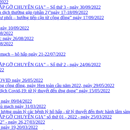
2022
 – GẶP GỠ CHUYÊN GIA” – Số thứ 3 - ngày 30/09/2022
n dịch thường gặp (phần 2)”ngày 17-18/09/2022
ư phổi – hướng tiếp cận từ cộng đồng” ngày 17/09/2022
ngày 10/09/2022
08/2022
ức ngày 26/08/2022
08/2022
 mạch – hô hấp ngày 21-22/07/2022
 – GẶP GỠ CHUYÊN GIA” – Số thứ 2 - ngày 24/06/2022
22
 COVID ngày 26/05/2022
ng cộng đồng, ngày Hen toàn cầu năm 2022, ngày 29/05/2022
 Covid-19: từ lý thuyết đến ứng dụng” ngày 15/05/2022
gày 09/04/2022
phù mạch ngày 31/03/2022
 lượng quản lý các bệnh lý hô hấp - từ lý thuyết đến thực hành lâm sà
– GẶP GỠ CHUYÊN GIA” số thứ 01 - 2022 - ngày 25/03/2022
 ngày 26,27/03/2022
ày 19,20/03/2022