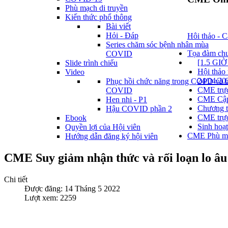
Phù mạch di truyền
Kiến thức phổ thông
Bài viết
Hỏi - Đáp
Hôi thảo - C
Series chăm sóc bệnh nhân mùa
Tọa đàm chuy
COVID
[1.5 G
Slide trình chiếu
Hội thả
Video
24/04/20
Phục hồi chức năng trong COPD và 
CME trực
COVID
CME Cập 
Hen nhi - P1
Chương t
Hậu COVID phần 2
CME trực
Ebook
Sinh hoạ
Quyền lợi của Hội viên
CME Phù mạc
Hướng dẫn đăng ký hội viên
CME Suy giảm nhận thức và rối loạn lo â
Chi tiết
Được đăng: 14 Tháng 5 2022
Lượt xem: 2259