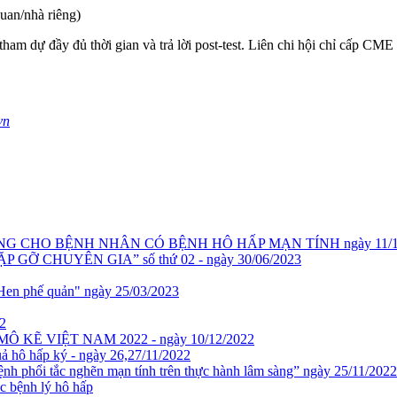
uan/nhà riêng)
ham dự đầy đủ thời gian và trả lời post-test. Liên chi hội chỉ cấp CM
vn
HÒNG CHO BỆNH NHÂN CÓ BỆNH HÔ HẤP MẠN TÍNH ngày 11/11/2
 – GẶP GỠ CHUYÊN GIA” số thứ 02 - ngày 30/06/2023
ả Hen phế quản" ngày 25/03/2023
22
KẼ VIỆT NAM 2022 - ngày 10/12/2022
uả hô hấp ký - ngày 26,27/11/2022
 phổi tắc nghẽn mạn tính trên thực hành lâm sàng” ngày 25/11/2022
 bệnh lý hô hấp