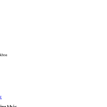
 khoa
E
ne khác