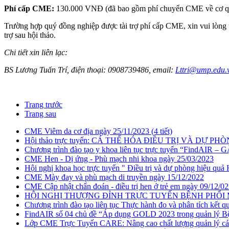
Phí cấp CME:
130.000 VNĐ (đã bao gồm phí chuyển CME về cơ q
Trường hợp quý đồng nghiệp được tài trợ phí cấp CME, xin vui lòng t
trợ sau hội thảo.
Chi tiết xin liên lạc:
BS Lương Tuấn Trí, điện thoại: 0908739486, email:
Lttri@ump.edu.
Trang trước
Trang sau
CME Viêm da cơ địa ngày 25/11/2023 (4 tiết)
Hội thảo trực tuyến: CÁ THỂ HÓA ĐIỀU TRỊ VÀ DỰ P
Chương trình đào tạo y khoa liên tục trực tuyến “FindAIR
CME Hen - Dị ứng - Phù mạch nhi khoa ngày 25/03/2023
Hội nghị khoa học trực tuyến " Điều trị và dự phòng hiệu qu
CME Mày đay và phù mạch di truyền ngày 15/12/2022
CME Cập nhật chẩn đoán - điều trị hen ở trẻ em ngày 09/12/0
HỘI NGHỊ THƯỢNG ĐỈNH TRỰC TUYẾN BỆNH PHỔI MÔ 
Chương trình đào tạo liên tục Thực hành đo và phân tích kết q
FindAIR số 04 chủ đề “Áp dụng GOLD 2023 trong quản lý Bệnh
Lớp CME Trực Tuyến CARE: Nâng cao chất lượng quản lý các