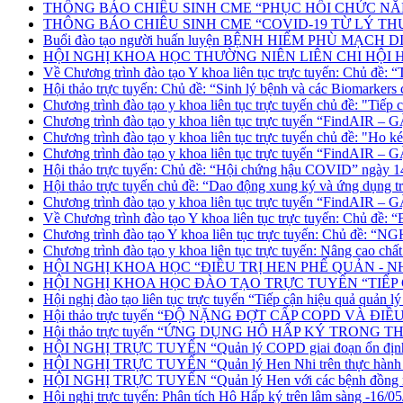
THÔNG BÁO CHIÊU SINH CME “PHỤC HỒI CHỨC NĂNG
THÔNG BÁO CHIÊU SINH CME “COVID-19 TỪ LÝ THU
Buổi đào tạo người huấn luyện BỆNH HIẾM PHÙ MẠCH DI
HỘI NGHỊ KHOA HỌC THƯỜNG NIÊN LIÊN CHI HỘI HEN –
Về Chương trình đào tạo Y khoa liên tục trực tuyến: Chủ đề: “
Hội thảo trực tuyến: Chủ đề: “Sinh lý bệnh và các Biomarke
Chương trình đào tạo y khoa liên tục trực tuyến chủ đề: "Tiế
Chương trình đào tạo y khoa liên tục trực tuyến “FindAIR
Chương trình đào tạo y khoa liên tục trực tuyến chủ đề: "Ho
Chương trình đào tạo y khoa liên tục trực tuyến “FindAIR
Hội thảo trực tuyến: Chủ đề: “Hội chứng hậu COVID” ngày 1
Hội thảo trực tuyến chủ đề: “Dao động xung ký và ứng dụng 
Chương trình đào tạo y khoa liên tục trực tuyến “FindAIR
Về Chương trình đào tạo Y khoa liên tục trực tuyến: Chủ đ
Chương trình đào tạo Y khoa liên tục trực tuyến: Ch
Chương trình đào tạo y khoa liên tục trực tuyến: Nâng cao chất
HỘI NGHỊ KHOA HỌC “ĐIỀU TRỊ HEN PHẾ QUẢN - N
HỘI NGHỊ KHOA HỌC ĐÀO TẠO TRỰC TUYẾN “TIẾP
Hội nghị đào tạo liên tục trực tuyến “Tiếp cận hiệu quả quản l
Hội thảo trực tuyến “ĐỘ NẶNG ĐỢT CẤP COPD VÀ ĐIỀU
Hội thảo trực tuyến “ỨNG DỤNG HÔ HẤP KÝ TRONG 
HỘI NGHỊ TRỰC TUYẾN “Quản lý COPD giai đoạn ổn định”
HỘI NGHỊ TRỰC TUYẾN “Quản lý Hen Nhi trên thực hành lâ
HỘI NGHỊ TRỰC TUYẾN “Quản lý Hen với các bệnh đồng mắc 
Hội nghị trực tuyến: Phân tích Hô Hấp ký trên lâm sàng -16/0