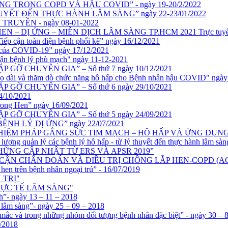
 TRONG COPD VÀ HẬU COVID” - ngày 19-20/2/2022
YẾT ĐẾN THỰC HÀNH LÂM SÀNG” ngày 22-23/01/2022
 TRUYỀN - ngày 08-01-2022
 DỊ ỨNG – MIỄN DỊCH LÂM SÀNG TP.HCM 2021 Trực tuyến – 2
Tiếp cận toàn diện bệnh phổi kẽ” ngày 16/12/2021
rs của COVID-19” ngày 17/12/2021
p cận bệnh lý phù mạch" ngày 11-12-2021
 – GẶP GỠ CHUYÊN GIA” – Số thứ 7 ngày 10/12/2021
 kéo dài và thăm dò chức năng hô hấp cho Bệnh nhân hậu COVID" ngày
 – GẶP GỠ CHUYÊN GIA” – Số thứ 6 ngày 29/10/2021
4/10/2021
trong Hen” ngày 16/09/2021
 – GẶP GỠ CHUYÊN GIA” – Số thứ 5 ngày 24/09/2021
ề: “BỆNH LÝ DỊ ỨNG” ngày 22/07/2021
ủ đề: “NGHIỆM PHÁP GẮNG SỨC TIM MẠCH – HÔ HẤP VÀ ỨNG DỤNG”
 lượng quản lý các bệnh lý hô hấp - từ lý thuyết đến thực hành lâm sàn
HỮNG CẬP NHẬT TỪ ERS VÀ APSR 2019”
 CẬN CHẨN ĐOÁN VÀ ĐIỀU TRỊ CHỒNG LẮP HEN-COPD (A
ý hen trên bệnh nhân ngoại trú” - 16/07/2019
 TRỊ"
THỰC TẾ LÂM SÀNG"
- ngày 13 – 11 – 2018
m sàng”- ngày 25 – 09 – 2018
và trong những nhóm đối tượng bệnh nhân đặc biệt” - ngày 30 – 8
5/2018