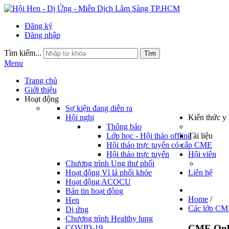
Đăng ký
Đăng nhập
Tìm kiếm...
Tìm
Menu
Trang chủ
Giới thiệu
Hoạt động
Sự kiện đang diễn ra
Hội nghị
Kiến thức y
Thông báo
Lớp học - Hội thảo offline
Tài liệu
Hội thảo trực tuyến có cấp CME
Hội thảo trực tuyến
Hội viên
Chương trình Ung thư phổi
Hoạt động Vì lá phổi khỏe
Liên hệ
Hoạt động ACOCU
Bản tin hoạt động
Home
/
Hen
Các lớp CM
Dị ứng
Chương trình Healthy lung
CME Onli
COVID-19