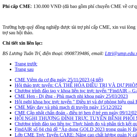
Phí cấp CME
: 130.000 VNĐ (đã bao gồm phí chuyển CME về cơ qu
Trường hợp quý đồng nghiệp được tài trợ phí cấp CME, xin vui lòng t
trợ sau hội thảo.
Chi tiết xin liên lạc:
BS Lương Tuấn Trí, điện thoại: 0908739486, email:
Lttri@ump.edu.
Trang trước
Trang sau
CME Viêm da cơ địa ngày 25/11/2023 (4 tiết)
Hội thảo trực tuyến: CÁ THỂ HÓA ĐIỀU TRỊ VÀ DỰ P
Chương trình đào tạo y khoa liên tục trực tuyến “FindAIR
CME Hen - Dị ứng - Phù mạch nhi khoa ngày 25/03/2023
Hội nghị khoa học trực tuyến " Điều trị và dự phòng hiệu qu
CME Mày đay và phù mạch di truyền ngày 15/12/2022
CME Cập nhật chẩn đoán - điều trị hen ở trẻ em ngày 09/12/0
HỘI NGHỊ THƯỢNG ĐỈNH TRỰC TUYẾN BỆNH PHỔI MÔ 
Chương trình đào tạo liên tục Thực hành đo và phân tích kết q
FindAIR số 04 chủ đề “Áp dụng GOLD 2023 trong quản lý Bệnh
Lớp CME Trực Tuyến CARE: Nâng cao chất lượng quản lý các