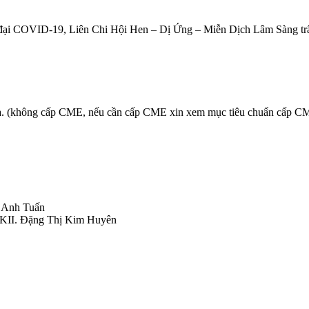
ời đại COVID-19, Liên Chi Hội Hen – Dị Ứng – Miễn Dịch Lâm Sàng tr
gia. (không cấp CME, nếu cần cấp CME xin xem mục tiêu chuẩn cấp C
n Anh Tuấn
 CKII. Đặng Thị Kim Huyên