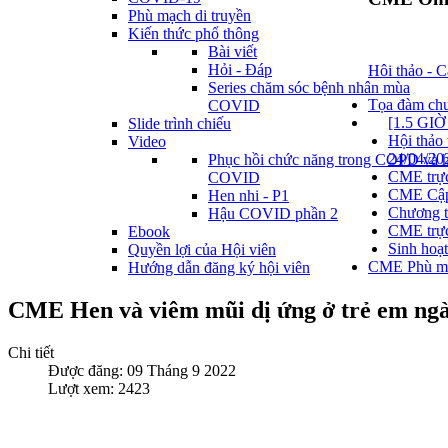
Phù mạch di truyền
Kiến thức phổ thông
Bài viết
Hỏi - Đáp
Hôi thảo - C
Series chăm sóc bệnh nhân mùa
Tọa đàm chuy
COVID
[1.5 G
Slide trình chiếu
Hội thả
Video
24/04/20
Phục hồi chức năng trong COPD và 
CME trực
COVID
CME Cập 
Hen nhi - P1
Chương t
Hậu COVID phần 2
CME trực
Ebook
Sinh hoạ
Quyền lợi của Hội viên
CME Phù mạc
Hướng dẫn đăng ký hội viên
CME Hen và viêm mũi dị ứng ở trẻ em ngà
Chi tiết
Được đăng: 09 Tháng 9 2022
Lượt xem: 2423