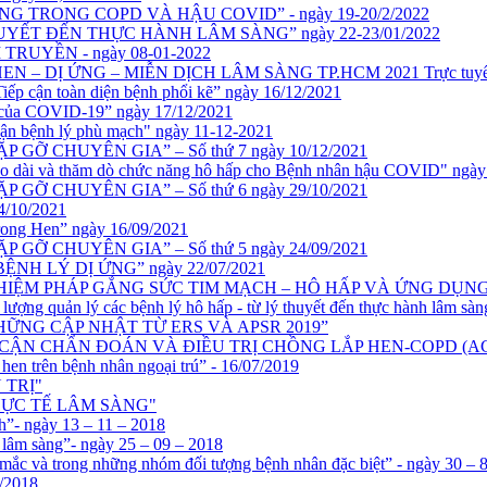
 TRONG COPD VÀ HẬU COVID” - ngày 19-20/2/2022
YẾT ĐẾN THỰC HÀNH LÂM SÀNG” ngày 22-23/01/2022
 TRUYỀN - ngày 08-01-2022
 DỊ ỨNG – MIỄN DỊCH LÂM SÀNG TP.HCM 2021 Trực tuyến – 2
Tiếp cận toàn diện bệnh phổi kẽ” ngày 16/12/2021
rs của COVID-19” ngày 17/12/2021
p cận bệnh lý phù mạch" ngày 11-12-2021
 – GẶP GỠ CHUYÊN GIA” – Số thứ 7 ngày 10/12/2021
 kéo dài và thăm dò chức năng hô hấp cho Bệnh nhân hậu COVID" ngày
 – GẶP GỠ CHUYÊN GIA” – Số thứ 6 ngày 29/10/2021
4/10/2021
trong Hen” ngày 16/09/2021
 – GẶP GỠ CHUYÊN GIA” – Số thứ 5 ngày 24/09/2021
ề: “BỆNH LÝ DỊ ỨNG” ngày 22/07/2021
ủ đề: “NGHIỆM PHÁP GẮNG SỨC TIM MẠCH – HÔ HẤP VÀ ỨNG DỤNG”
 lượng quản lý các bệnh lý hô hấp - từ lý thuyết đến thực hành lâm sàn
HỮNG CẬP NHẬT TỪ ERS VÀ APSR 2019”
 CẬN CHẨN ĐOÁN VÀ ĐIỀU TRỊ CHỒNG LẮP HEN-COPD (A
ý hen trên bệnh nhân ngoại trú” - 16/07/2019
 TRỊ"
THỰC TẾ LÂM SÀNG"
- ngày 13 – 11 – 2018
m sàng”- ngày 25 – 09 – 2018
và trong những nhóm đối tượng bệnh nhân đặc biệt” - ngày 30 – 8
5/2018