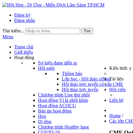
Đăng ký
Đăng nhập
Tìm kiếm...
Tìm
Menu
Trang chủ
Giới thiệu
Hoạt động
Sự kiện đang diễn ra
Hội nghị
Kiến thức y
Thông báo
Lớp học - Hội thảo offline
Tài liệu
Hội thảo trực tuyến có cấp CME
Hội thảo trực tuyến
Hội viên
Chương trình Ung thư phổi
Hoạt động Vì lá phổi khỏe
Liên hệ
Hoạt động ACOCU
Bản tin hoạt động
Home
/
Hen
Các lớp CM
Dị ứng
Chương trình Healthy lung
CME Onli
COVID-19