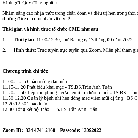
Kính gửi: Quý đồng nghiệp
Nhằm nâng cao nhận thức trong chẩn đoán và điều trị hen trong th
dị ứng
ở trẻ em cho nhân viên y tế.
Thời gian và hình thức tổ chức CME như sau:
1.
Thời gian
: 11.00-12.30, thứ Ba, ngày 13 tháng 09 năm 2022
2.
Hình thức
: Trực tuyến trực tuyến qua Zoom. Miễn phí tham 
Chương trình chi tiết:
11.00-11-15 Chào mừng đại biểu
11.15-11.20 Phát biểu khai mạc - TS.BS.Trần Anh Tuấn
11.20-11.50 Tiếp cận phòng ngừa hen ở trẻ dưới 5 tuổi - TS.BS. Trầ
11.50-12.20 Quản lý bệnh nhi hen đồng mắc viêm mũi dị ứng - BS
12.20-12.30 Thảo luận
12.30 Tổng kết hội thảo - TS.BS.Trần Anh Tuấn
Zoom ID: 834 4741 2160 – Passcode: 13092022