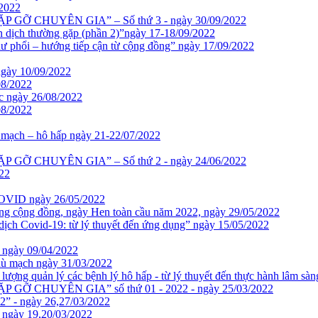
2022
 – GẶP GỠ CHUYÊN GIA” – Số thứ 3 - ngày 30/09/2022
n dịch thường gặp (phần 2)”ngày 17-18/09/2022
ư phổi – hướng tiếp cận từ cộng đồng” ngày 17/09/2022
ngày 10/09/2022
08/2022
ức ngày 26/08/2022
08/2022
 mạch – hô hấp ngày 21-22/07/2022
 – GẶP GỠ CHUYÊN GIA” – Số thứ 2 - ngày 24/06/2022
22
 COVID ngày 26/05/2022
ng cộng đồng, ngày Hen toàn cầu năm 2022, ngày 29/05/2022
 Covid-19: từ lý thuyết đến ứng dụng” ngày 15/05/2022
gày 09/04/2022
phù mạch ngày 31/03/2022
 lượng quản lý các bệnh lý hô hấp - từ lý thuyết đến thực hành lâm sà
– GẶP GỠ CHUYÊN GIA” số thứ 01 - 2022 - ngày 25/03/2022
 ngày 26,27/03/2022
ày 19,20/03/2022