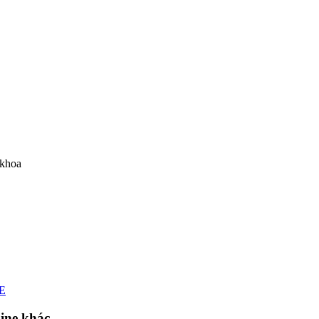
 khoa
E
ne khác