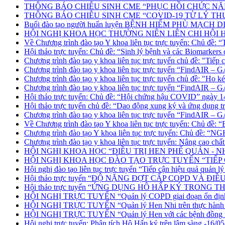
THÔNG BÁO CHIÊU SINH CME “PHỤC HỒI CHỨC NĂNG
THÔNG BÁO CHIÊU SINH CME “COVID-19 TỪ LÝ THU
Buổi đào tạo người huấn luyện BỆNH HIẾM PHÙ MẠCH DI
HỘI NGHỊ KHOA HỌC THƯỜNG NIÊN LIÊN CHI HỘI HEN –
Về Chương trình đào tạo Y khoa liên tục trực tuyến: Chủ đề: “
Hội thảo trực tuyến: Chủ đề: “Sinh lý bệnh và các Biomarke
Chương trình đào tạo y khoa liên tục trực tuyến chủ đề: "Tiế
Chương trình đào tạo y khoa liên tục trực tuyến “FindAIR
Chương trình đào tạo y khoa liên tục trực tuyến chủ đề: "Ho
Chương trình đào tạo y khoa liên tục trực tuyến “FindAIR
Hội thảo trực tuyến: Chủ đề: “Hội chứng hậu COVID” ngày 1
Hội thảo trực tuyến chủ đề: “Dao động xung ký và ứng dụng 
Chương trình đào tạo y khoa liên tục trực tuyến “FindAIR
Về Chương trình đào tạo Y khoa liên tục trực tuyến: Chủ đ
Chương trình đào tạo Y khoa liên tục trực tuyến: Ch
Chương trình đào tạo y khoa liên tục trực tuyến: Nâng cao chất
HỘI NGHỊ KHOA HỌC “ĐIỀU TRỊ HEN PHẾ QUẢN - N
HỘI NGHỊ KHOA HỌC ĐÀO TẠO TRỰC TUYẾN “TIẾP
Hội nghị đào tạo liên tục trực tuyến “Tiếp cận hiệu quả quản l
Hội thảo trực tuyến “ĐỘ NẶNG ĐỢT CẤP COPD VÀ ĐIỀU
Hội thảo trực tuyến “ỨNG DỤNG HÔ HẤP KÝ TRONG 
HỘI NGHỊ TRỰC TUYẾN “Quản lý COPD giai đoạn ổn định”
HỘI NGHỊ TRỰC TUYẾN “Quản lý Hen Nhi trên thực hành lâ
HỘI NGHỊ TRỰC TUYẾN “Quản lý Hen với các bệnh đồng mắc 
Hội nghị trực tuyến: Phân tích Hô Hấp ký trên lâm sàng -16/0