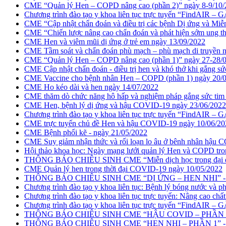
CME “Quản lý Hen – COPD nâng cao (phần 2)” ngày 8-9/10/
Chương trình đào tạo y khoa liên tục trực tuyến “FindAIR
CME “Cập nhật chẩn đoán và điều trị các bệnh Dị ứng và Miễ
CME “Chiến lược nâng cao chẩn đoán và phát hiện sớm ung th
CME Hen và viêm mũi dị ứng ở trẻ em ngày 13/09/2022
CME Tầm soát và chẩn đoán phù mạch – phù mạch di truyền 
CME “Quản lý Hen – COPD nâng cao (phần 1)” ngày 27-28/
CME Cập nhật chẩn đoán - điều trị hen và khó thở khi gắng s
CME Vaccine cho bệnh nhân Hen – COPD (phần 1) ngày 20/
CME Ho kéo dài và hen ngày 14/07/2022
CME thăm dò chức năng hô hấp và nghiệm pháp gắng sức tim
CME Hen, bệnh lý dị ứng và hậu COVID-19 ngày 23/06/2022
Chương trình đào tạo y khoa liên tục trực tuyến “FindAIR
CME trực tuyến chủ đề Hen và hậu COVID-19 ngày 10/06/20
CME Bệnh phổi kẽ - ngày 21/05/2022
CME Suy giảm nhận thức và rối loạn lo âu ở bênh nhân hậu
Hội thảo khoa học: Ngày mạng lưới quản lý Hen và COPD tro
THÔNG BÁO CHIÊU SINH CME “Miễn dịch học trong đại dịch
CME Quản lý hen trong thời đại COVID-19 ngày 10/05/2022
THÔNG BÁO CHIÊU SINH CME “DỊ ỨNG – HEN NHI” - n
Chương trình đào tạo y khoa liên tục: Bệnh lý bóng nước và 
Chương trình đào tạo y khoa liên tục trực tuyến: Nâng cao chất
Chương trình đào tạo y khoa liên tục trực tuyến “FindAIR 
THÔNG BÁO CHIÊU SINH CME “HẬU COVID – PHẦN 2” -
THÔNG BÁO CHIÊU SINH CME “HEN NHI – PHẦN 1” - ng