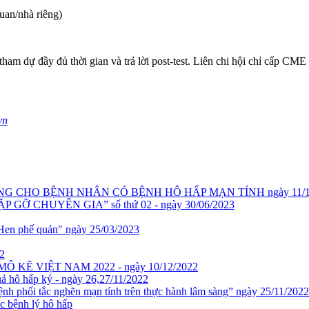
an/nhà riêng)
ham dự đầy đủ thời gian và trả lời post-test. Liên chi hội chỉ cấp CM
vn
HÒNG CHO BỆNH NHÂN CÓ BỆNH HÔ HẤP MẠN TÍNH ngày 11/11/2
 – GẶP GỠ CHUYÊN GIA” số thứ 02 - ngày 30/06/2023
ả Hen phế quản" ngày 25/03/2023
22
KẼ VIỆT NAM 2022 - ngày 10/12/2022
uả hô hấp ký - ngày 26,27/11/2022
 phổi tắc nghẽn mạn tính trên thực hành lâm sàng” ngày 25/11/2022
 bệnh lý hô hấp