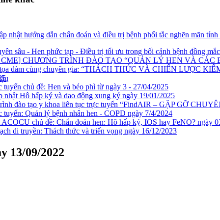
ập nhật hướng dẫn chẩn đoán và điều trị bệnh phổi tắc nghẽn mãn tính
ên sâu - Hen phức tạp - Điều trị tối ưu trong bối cảnh bệnh đồng mắc
IỜ CME] CHƯƠNG TRÌNH ĐÀO TẠO “QUẢN LÝ HEN VÀ CÁC
o tọa đàm cùng chuyên gia: “THÁCH THỨC VÀ CHIẾN LƯỢC 
25
hậu
 tuyến chủ đề: Hen và béo phì từ ngày 3 - 27/04/2025
nhật Hô hấp ký và dao động xung ký ngày 19/01/2025
rình đào tạo y khoa liên tục trực tuyến “FindAIR – GẶP GỠ CHUYÊ
 tuyến: Quản lý bệnh nhân hen - COPD ngày 7/4/2024
t ACOCU chủ đề: Chẩn đoán hen: Hô hấp ký, IOS hay FeNO? ngày 0
h di truyền: Thách thức và triển vọng ngày 16/12/2023
y 13/09/2022